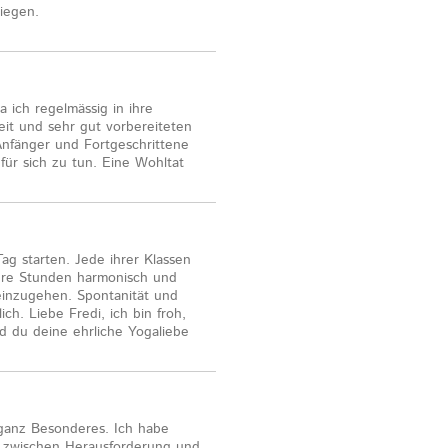
liegen.
a ich regelmässig in ihre
eit und sehr gut vorbereiteten
Anfänger und Fortgeschrittene
für sich zu tun. Eine Wohltat
ag starten. Jede ihrer Klassen
ihre Stunden harmonisch und
einzugehen. Spontanität und
ch. Liebe Fredi, ich bin froh,
nd du deine ehrliche Yogaliebe
 ganz Besonderes. Ich habe
e zwischen Herausforderung und