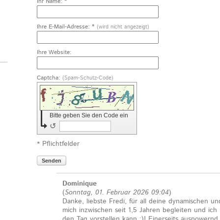
Ihr Name: *
Ihre E-Mail-Adresse: *
(wird nicht angezeigt)
Ihre Website:
Captcha:
(Spam-Schutz-Code)
Bitte geben Sie den Code ein
↺
* Pflichtfelder
Senden
Dominique
(
Sonntag, 01. Februar 2026 09:04
)
Danke, liebste Fredi, für all deine dynamischen un
mich inzwischen seit 1,5 Jahren begleiten und ich 
den Tag vorstellen kann :)! Einerseits auspowern