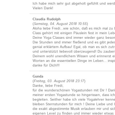
Ich habe mich sehr gut abgeholt gefühlt und werd
Vielen Dank!
Claudia Rudolph
(
Samstag, 04. August 2018 10:55
)
Aloha liebe Fredi...wie schön, daß es mich mal zu 
Class gehört mit einigen Päuslein fest in mein Leb
Deine Yoga Classes sind immer wieder ganz besond
Die Stunden sind immer fließend und es gibt jedes
genial erklärtem Aufbau! Egal, ob man es sich zutr
und unterstützt liebevoll überzeugend! Du zauber
Deinem wohl unendlichem Wissen und erinnerst e
Worten an die essentiellen Dinge im Leben... inspi
danke für Dich!!!
Gunda
(
Freitag, 03. August 2018 23:17
)
Danke, liebe Fredi,
für die wunderschönen Yogastunden mit Dir ! Dank
meiner ersten Yogastunde so hingerissen, dass ic
begleiten. Seither habe ich viele Yogalehrer ken
bleiben Sternstunden für mich ! Deine Liebe und I
die exakt abgestimmte Musik erlauben mir und sic
eigenen Level zu finden und immer wieder etwas 