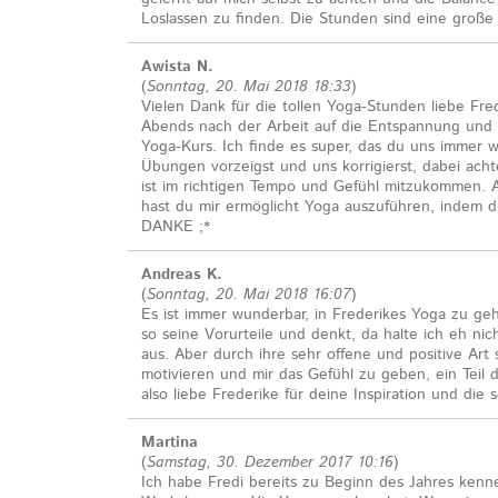
Loslassen zu finden. Die Stunden sind eine große
Awista N.
(
Sonntag, 20. Mai 2018 18:33
)
Vielen Dank für die tollen Yoga-Stunden liebe Fre
Abends nach der Arbeit auf die Entspannung un
Yoga-Kurs. Ich finde es super, das du uns immer
Übungen vorzeigst und uns korrigierst, dabei acht
ist im richtigen Tempo und Gefühl mitzukommen. A
hast du mir ermöglicht Yoga auszuführen, indem d
DANKE ;*
Andreas K.
(
Sonntag, 20. Mai 2018 16:07
)
Es ist immer wunderbar, in Frederikes Yoga zu ge
so seine Vorurteile und denkt, da halte ich eh nic
aus. Aber durch ihre sehr offene und positive Art 
motivieren und mir das Gefühl zu geben, ein Teil 
also liebe Frederike für deine Inspiration und die
Martina
(
Samstag, 30. Dezember 2017 10:16
)
Ich habe Fredi bereits zu Beginn des Jahres kenne