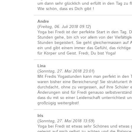
um dann sehr glücklich und erfüllt in den Tag zu f
Wie schön, dass es Dich gibt !
Andre
(
Freitag, 06. Juli 2018 09:12
)
Yoga bei Fredi ist der perfekte Start in den Tag. D
Stunden gehe, bin ich vor allem von der Viefältigk
Stunden begeistert. Sie geht gleichermassen auf 
ein und gibt einem immer das Gefühl, das richtige 
für Körper und Geist. Fredi, Du bist Yoga!
Lina
(
Sonntag, 27. Mai 2018 23:01
)
Mit Fredis Yogastunden kann man perfekt in den T
waren bisher eine Bereicherung! Sie strukturiert 
durchdacht, ohne zu vergessen, auf ihre Schüler 
Änderungen sind für Fredi genauso selbstverständli
dass du mit so einer Leidenschaft unterrichtest u
großzügig weitergibst!
Iris
(
Sonntag, 27. Mai 2018 13:59
)
Yoga bei Fredi ist etwas sehr Schönes und etwas
gelernt auf mich selbst zu achten und die Balanc