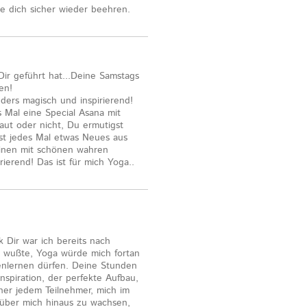
e dich sicher wieder beehren.
Dir geführt hat...Deine Samstags
en!
ers magisch und inspirierend!
 Mal eine Special Asana mit
aut oder nicht, Du ermutigst
st jedes Mal etwas Neues aus
inen mit schönen wahren
rierend! Das ist für mich Yoga..
 Dir war ich bereits nach
h wußte, Yoga würde mich fortan
nenlernen dürfen. Deine Stunden
nspiration, der perfekte Aufbau,
her jedem Teilnehmer, mich im
über mich hinaus zu wachsen,