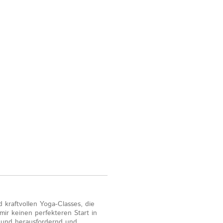
d kraftvollen Yoga-Classes, die
mir keinen perfekteren Start in
d und herausfordernd und