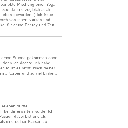
e perfekte Mischung einer Yoga-
r Stunde sind zugleich auch
 Leben geworden :) Ich freue
e mich von innen stärken und
nke, für deine Energy und Zeit,
 in deine Stunde gekommen ohne
; denn ich dachte, ich habe
er so ist es nicht! Nach deiner
eist, Körper und so viel Einheit.
 erleben durfte.
h bei dir erwarten würde. Ich
assion dabei bist und als
als eine deiner Klassen zu