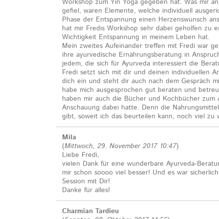
Workshop zum Yin Yoga gegeben hat. Was mir an
gefiel, waren Elemente, welche individuell ausgeri
Phase der Entspannung einen Herzenswunsch ans
hat mir Fredis Workshop sehr dabei geholfen zu e
Wichtigkeit Entspannung in meinem Leben hat.
Mein zweites Aufeinander treffen mit Fredi war g
ihre ayurvedische Ernährungsberatung in Anspruc
jedem, die sich für Ayurveda interessiert die Bera
Fredi setzt sich mit dir und deinen individuellen A
dich ein und steht dir auch nach dem Gespräch mit
habe mich ausgesprochen gut beraten und betreut 
haben mir auch die Bücher und Kochbücher zum A
Anschauung dabei hatte. Denn die Nahrungsmittell
gibt, soweit ich das beurteilen kann, noch viel z
Mila
(
Mittwoch, 29. November 2017 10:47
)
Liebe Fredi,
vielen Dank für eine wunderbare Ayurveda-Beratu
mir schon soooo viel besser! Und es war sicherlic
Session mit Dir!
Danke für alles!
Charmian Tardieu