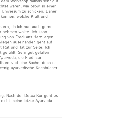
 dem Workshop damals sehr gut
chtet waren, wie bspw. in einer
 Universum zu schicken. Daher
rkennen, welche Kraft und
estern, da ich nun auch gerne
h nehmen wollte. Ich kann
tung von Fredi ans Herz legen.
nliegen auseinander, geht auf
 Rat und Tat zur Seite. Ich
gefühlt. Sehr gut gefallen
yurveda, die Fredi zur
isten sind eine Sache, doch es
u wenig ayurvedische Kochbücher.
ng. Nach der Detox-Kur geht es
h nicht meine letzte Ayurveda-