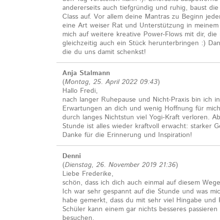
andererseits auch tiefgründig und ruhig, baust di
Class auf. Vor allem deine Mantras zu Beginn jede
eine Art weiser Rat und Unterstützung in meinem
mich auf weitere kreative Power-Flows mit dir, di
gleichzeitig auch ein Stück herunterbringen :) Da
die du uns damit schenkst!
Anja Stalmann
(
Montag, 25. April 2022 09:43
)
Hallo Fredi,
nach langer Ruhepause und Nicht-Praxis bin ich
Erwartungen an dich und wenig Hoffnung für mich
durch langes Nichtstun viel Yogi-Kraft verloren. Ab
Stunde ist alles wieder kraftvoll erwacht: starker G
Danke für die Erinnerung und Inspiration!
Denni
(
Dienstag, 26. November 2019 21:36
)
Liebe Frederike,
schön, dass ich dich auch einmal auf diesem Wege
Ich war sehr gespannt auf die Stunde und was mic
habe gemerkt, dass du mit sehr viel Hingabe und P
Schüler kann einem gar nichts besseres passieren 
besuchen.