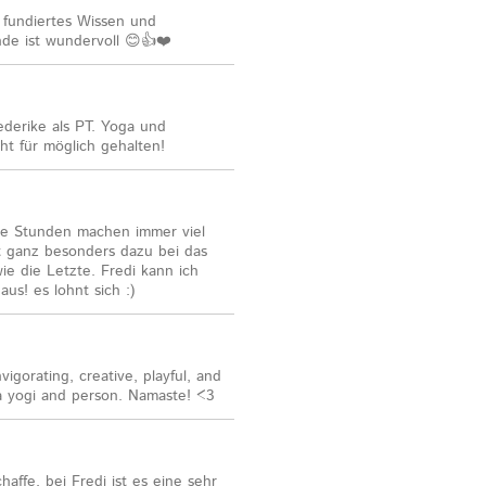
s, fundiertes Wissen und
nde ist wundervoll 😊👍❤️
derike als PT. Yoga und
ht für möglich gehalten!
hre Stunden machen immer viel
gt ganz besonders dazu bei das
wie die Letzte. Fredi kann ich
us! es lohnt sich :)
nvigorating, creative, playful, and
 a yogi and person. Namaste! <3
affe, bei Fredi ist es eine sehr