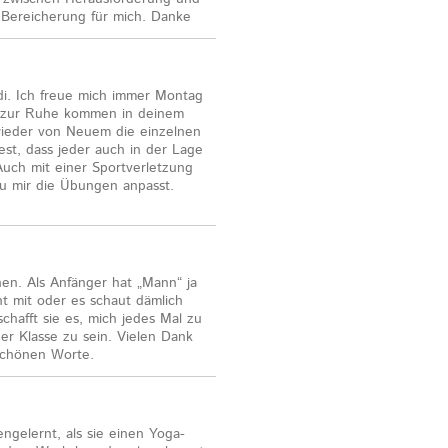
 Bereicherung für mich. Danke
di. Ich freue mich immer Montag
d zur Ruhe kommen in deinem
 wieder von Neuem die einzelnen
est, dass jeder auch in der Lage
uch mit einer Sportverletzung
u mir die Übungen anpasst.
hen. Als Anfänger hat „Mann“ ja
ht mit oder es schaut dämlich
schafft sie es, mich jedes Mal zu
der Klasse zu sein. Vielen Dank
 schönen Worte.
ngelernt, als sie einen Yoga-