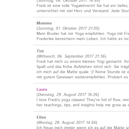
(
Sonntag, 08. Oktober 2017 14:55
)
Fredi ist eine tolle Yogalehrerin! Sie hat ein tiefe
unterrichtet mit viel Herz und Verstand. Jede Stu
Momme
(
Sonntag, 01. Oktober 2017 21:05
)
Mein Bruder hat mir Yoga empfohlen. Yoga mit Fre
Frederike bereichern mein Leben. Ich hätte es nic
Tini
(
Mittwoch, 06. September 2017 21:36
)
Fredi hat mich zu einem kleinen Yogi gemacht. I
Spaß und das frühe Aufstehen lohnt sich. Sie trä
ich mich auf die Matte quäle :)! Keine Stunde ist 
mit gutem Gewissen weiterempfehlen. Probiert es a
Laura
(
Dienstag, 29. August 2017 16:26
)
I love Fredi's yoga classes! They're full of flow, rei
her teachings, tips, and insights help me grow as
Ellen
(
Montag, 28. August 2017 14:56
)
Ich freue mich immer wenn ich es auf die Matte sch